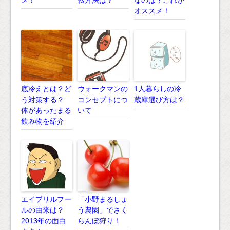
メ！
転方法は？
なのは？これが
オススメ！
底冷えとは？ど
ウォークマンの
1人暮らしの冷
う対策する？
コンセプトにつ
蔵庫選び方は？
体があったまる
いて
飲み物を紹介
エイプリルフー
「小野まるしょ
ルの由来は？
う農園」でさく
2013年の面白
らんぼ狩り！