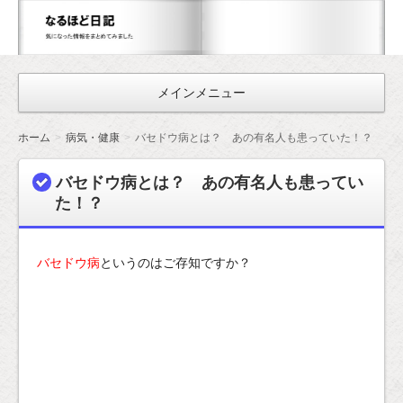
な
る
ほ
メインメニュー
ど
日
ホーム
病気・健康
バセドウ病とは？ あの有名人も患っていた！？
記
バセドウ病とは？ あの有名人も患ってい
た！？
バセドウ病
というのはご存知ですか？