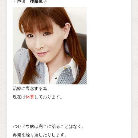
・声優
後藤邑子
治療に専念する為、
現在は
休養
しております。
バセドウ病は完全に治ることはなく、
再発を繰り返したりします。