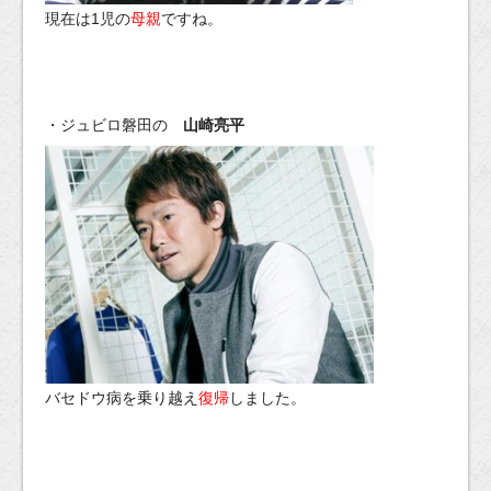
現在は1児の
母親
ですね。
・ジュビロ磐田の
山崎亮平
バセドウ病を乗り越え
復帰
しました。