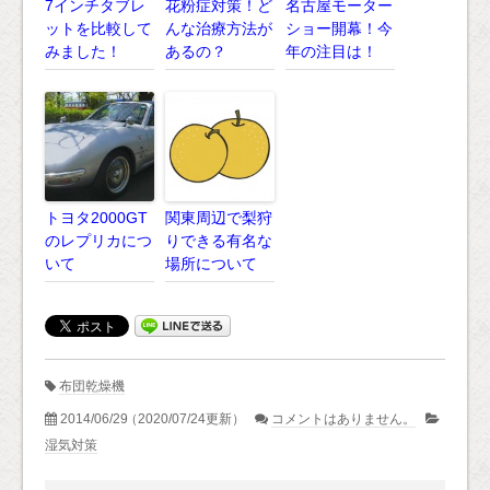
7インチタブレ
花粉症対策！ど
名古屋モーター
ットを比較して
んな治療方法が
ショー開幕！今
みました！
あるの？
年の注目は！
トヨタ2000GT
関東周辺で梨狩
のレプリカにつ
りできる有名な
いて
場所について
布団乾燥機
2014/06/29
（2020/07/24更新）
コメントはありません。
湿気対策