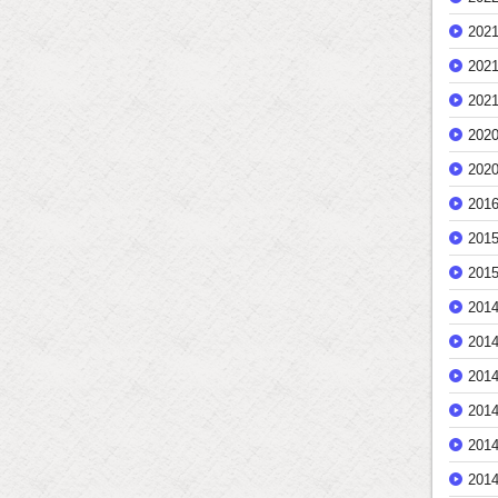
202
202
202
202
202
201
201
201
201
201
201
201
201
201