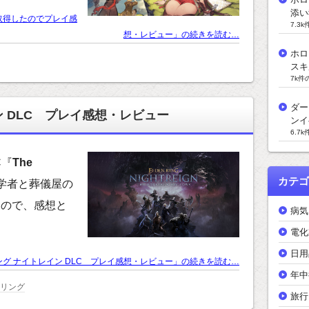
添い
取得したのでプレイ感
7.3
想・レビュー」の続きを読む…
ホロ
エ
スキ
7k件
ダー
 DLC プレイ感想・レビュー
ンイ
6.7
C『
The
カテゴ
学者と葬儀屋の
たので、感想と
病気
電化
日用
グ ナイトレイン DLC プレイ感想・レビュー」の続きを読む…
年中
ンリング
旅行