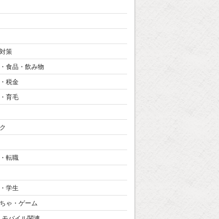
対策
・食品・飲み物
・税金
・育毛
ク
・転職
・学生
ちゃ・ゲーム
・モバイル関連