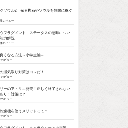
クソウル2 光る楔石やソウルを無限に稼ぐ
5k件のビュー
ウフラグメント ステータスの意味につい
能力解説
3k件のビュー
良くなる方法～小学生編～
k件のビュー
の湿気取り対策はコレだ！
k件のビュー
リーのアトリエ発売！正しく終了されない
あり！対策は？
k件のビュー
乾燥機を使うメリットって？
k件のビュー
ウフラグメント キャラクターとの交流。