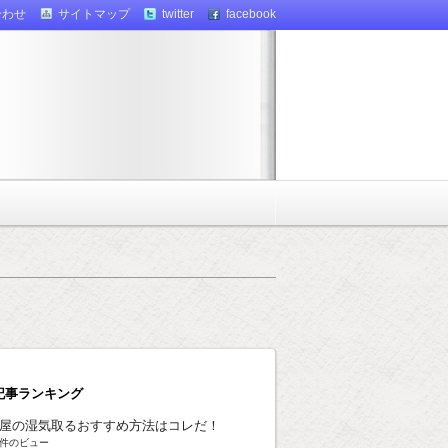
合わせ
サイトマップ
twitter
facebook
記事ランキング
屋の湿気取るおすすめ方法はコレだ！
8k件のビュー