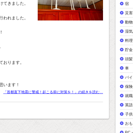
けてきました。
宿
災害
行われました。
動物
湿気
！
料理
。
貯金
頭髪
ております。
車
バイ
思います！
保険
「首都直下地震に警戒！起こる前に対策を！」の続きを読む…
就職
英語
子供
おも
PC