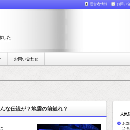
運営者情報
お問い
介
お問い合わせ
んな伝説が？地震の前触れ？
人気
お部
は
15.