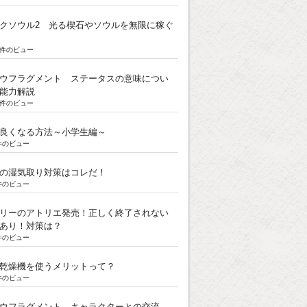
クソウル2 光る楔石やソウルを無限に稼ぐ
5k件のビュー
ウフラグメント ステータスの意味につい
能力解説
3k件のビュー
良くなる方法～小学生編～
k件のビュー
の湿気取り対策はコレだ！
k件のビュー
リーのアトリエ発売！正しく終了されない
あり！対策は？
k件のビュー
乾燥機を使うメリットって？
k件のビュー
ウフラグメント キャラクターとの交流。