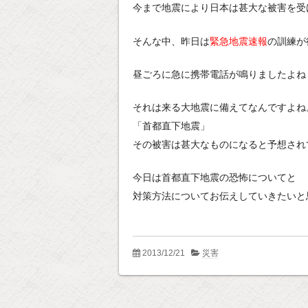
今まで地震により日本は甚大な被害を受
そんな中、昨日は
緊急地震速報
の訓練が
昼ごろに急に携帯電話が鳴りましたよね
それは来る大地震に備えてなんですよね
「首都直下地震」
その被害は甚大なものになると予想され
今日は首都直下地震の恐怖についてと
対策方法についてお伝えしていきたいと
2013/12/21
災害