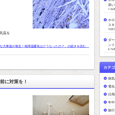
添い
7.3
ホロ
スキ
7k件
気温を
ダー
ンイ
な大寒波が発生！地球温暖化はどうなったの？」の続きを読む…
6.7
カテゴ
病気
前に対策を！
電化
日用
年中
旅行