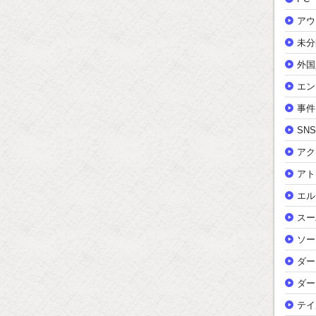
アウ
未分
外国
エン
事件
SNS
アク
アト
エル
スー
ソー
ダー
ダー
テイ