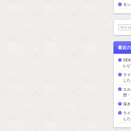
モン
最近の
SEK
レビ
ライ
した
エル
想・
深き
ライ
した