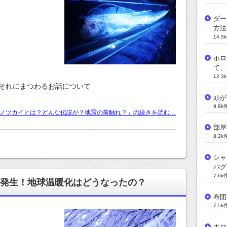
ダー
方法
14.
ホロ
て、
12.
それにまつわるお話について
頭が
9.9
ノツカイとは？どんな伝説が？地震の前触れ？」の続きを読む…
部屋
8.2
シャ
バグ
7.6
発生！地球温暖化はどうなったの？
布団
7.5
ホロ