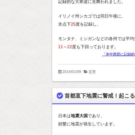
記録的な大寒波に見舞われました。
イリノイ州シカゴでは同日午後に、
氷点下
25
度を記録し、
モンタナ、ミシガンなどの各州では平均
11～22
度も下回っております。
「米中西部に記録的
2014/01/09
災害
首都直下地震に警戒！起こる
日本は
地震大国
であり、
頻繁に地震が発生しています。