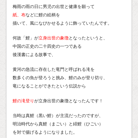
梅雨の雨の日に男児の出世と健康を願って
紙、布
などに鯉の絵柄を
描いて、風になびかせるように飾っていたんです。
何故「鯉」が
立身出世の象徴
となったというと、
中国の正史の二十四史の一つである
後漢書による故事で、
黄河の急流に存在した竜門と呼ばれる滝を
数多くの魚が登ろうと挑み、鯉のみが登り切り、
竜になることができたという伝説から
鯉の滝登り
が立身出世の象徴となったんです！
当時は真鯉（黒い鯉）が主流だったのですが、
明治時代から真鯉（まごい）と緋鯉（ひごい）
を対で揚げるようになりました。