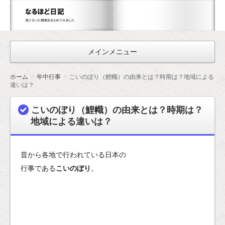
な
る
ほ
メインメニュー
ど
日
ホーム
年中行事
こいのぼり（鯉幟）の由来とは？時期は？地域による
記
違いは？
こいのぼり（鯉幟）の由来とは？時期は？
地域による違いは？
昔から各地で行われている日本の
行事である
こいのぼり
。