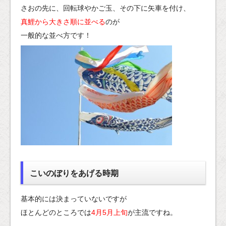
さおの先に、回転球やかご玉、その下に矢車を付け、
真鯉から大きさ順に並べる
のが
一般的な並べ方です！
こいのぼりをあげる時期
基本的には決まっていないですが
ほとんどのところでは
4月5月上旬
が主流ですね。