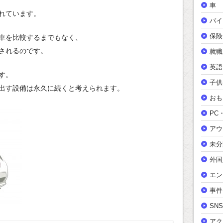
車
れています。
バイ
保険
車を比較するまでもなく、
されるのです。
就職
英語
す。
子供
出す設備は永久に続くと考えられます。
おも
PC
アウ
未分
外国
エン
事件
SNS
アク