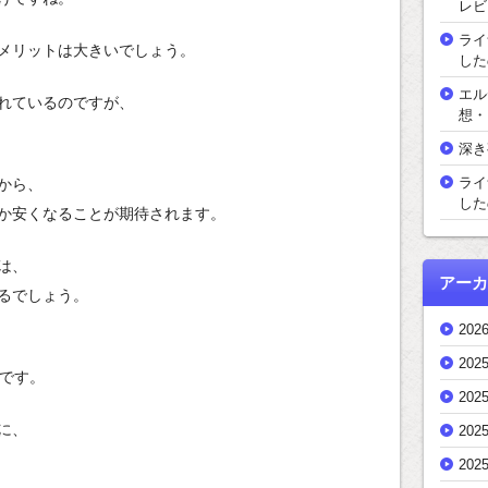
レビ
ライ
メリットは大きいでしょう。
した
エル
れているのですが、
想・
深き
ライ
から、
した
か安くなることが期待されます。
は、
アーカ
るでしょう。
202
202
です。
202
に、
202
202