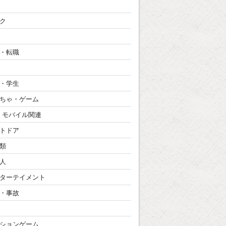
ク
・転職
・学生
ちゃ・ゲーム
・モバイル関連
トドア
類
人
ターテイメント
・事故
ションゲーム