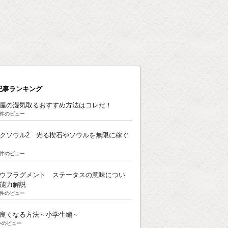
記事ランキング
屋の湿気取るおすすめ方法はコレだ！
8k件のビュー
クソウル2 光る楔石やソウルを無限に稼ぐ
5k件のビュー
ウフラグメント ステータスの意味につい
能力解説
3k件のビュー
良くなる方法～小学生編～
k件のビュー