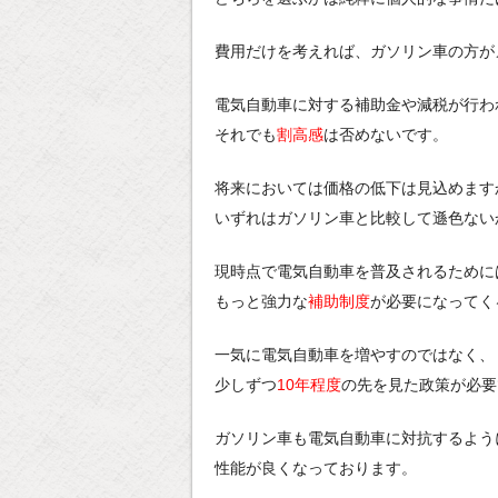
費用だけを考えれば、ガソリン車の方が
電気自動車に対する補助金や減税が行わ
それでも
割高感
は否めないです。
将来においては価格の低下は見込めます
いずれはガソリン車と比較して遜色ない
現時点で電気自動車を普及されるために
もっと強力な
補助制度
が必要になってく
一気に電気自動車を増やすのではなく、
少しずつ
10年程度
の先を見た政策が必要
ガソリン車も電気自動車に対抗するよう
性能が良くなっております。