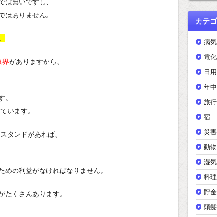
では無いですし、
ではありません。
カテゴ
。
病気
電化
限界
がありますから、
日用
年中
す。
旅行
っています。
宿
災害
電スタンドがあれば、
動物
湿気
ための利益がなければなりません。
料理
貯金
がたくさんあります。
頭髪