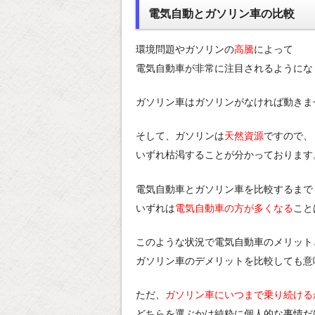
電気自動とガソリン車の比較
環境問題やガソリンの
高騰
によって
電気自動車が非常に注目されるようにな
ガソリン車はガソリンがなければ動きま
そして、ガソリンは
天然資源
ですので、
いずれ枯渇することが分かっております
電気自動車とガソリン車を比較するまで
いずれは
電気自動車の方が多くなる
こと
このような状況で電気自動車のメリット
ガソリン車のデメリットを比較しても意
ただ、
ガソリン車にいつまで乗り続ける
どちらを選ぶかは純粋に個人的な事情だ