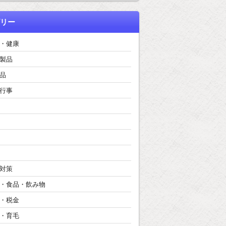
リー
・健康
製品
品
行事
対策
・食品・飲み物
・税金
・育毛