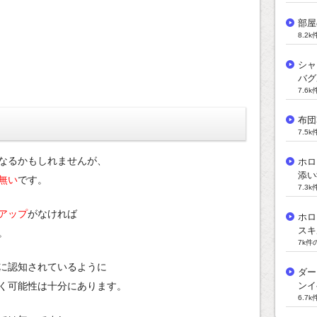
部屋
8.2
シャ
バグ
7.6
布団
7.5
なるかもしれませんが、
ホロ
添い
無い
です。
7.3
アップ
がなければ
ホロ
スキ
。
7k件
に認知されているように
ダー
く可能性は十分にあります。
ンイ
6.7