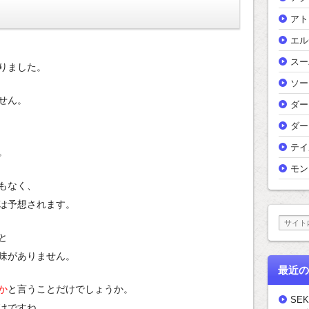
アト
エル
スー
りました。
ソー
せん。
ダー
ダー
テイ
。
モン
もなく、
は予想されます。
と
味がありません。
最近の
か
と言うことだけでしょうか。
SEK
けですね。