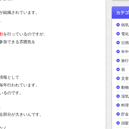
カテゴ
が組織されています。
。
病気
電化
動
を行っているのですが、
参加できる雰囲気を
日用
年中
旅行
宿
情報として
災害
毎年行われています。
動物
いるのです。
湿気
料理
、
貯金
る部分が大きいんです。
頭髪
なく、