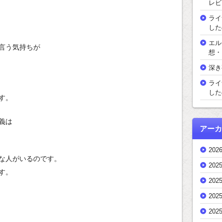
レビ
ライ
した
エル
言う気持ちが
想・
深き
ライ
した
す。
義は
アーカ
202
な人がいるのです。
202
す。
202
202
202