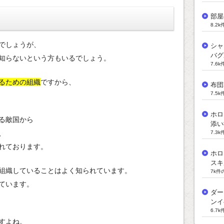
部屋
8.2
でしょうが、
シャ
バグ
知らないという方もいるでしょう。
7.6
るための組織
ですから、
布団
7.5
ホロ
る敵国から
添い
、
7.3
れております。
ホロ
スキ
組織していることはよく知られています。
7k件
ています。
ダー
ンイ
6.7
すよね。