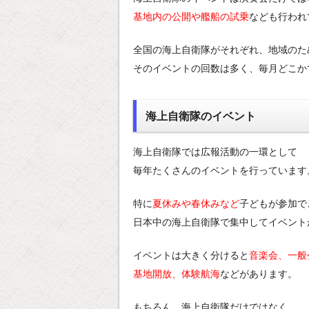
基地内の公開や艦船の試乗
なども行われ
全国の海上自衛隊がそれぞれ、地域のた
そのイベントの回数は多く、毎月どこか
海上自衛隊のイベント
海上自衛隊では広報活動の一環として
毎年たくさんのイベントを行っています
特に
夏休みや春休みなど
子どもが参加で
日本中の海上自衛隊で集中してイベント
イベントは大きく分けると
音楽会、一般
基地開放、体験航海
などがあります。
もちろん、海上自衛隊だけではなく、