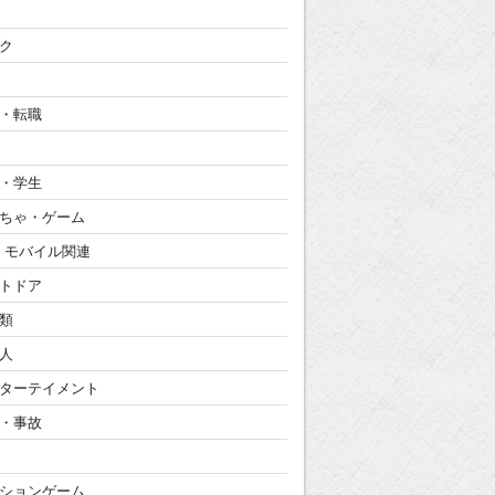
ク
・転職
・学生
ちゃ・ゲーム
・モバイル関連
トドア
類
人
ターテイメント
・事故
ションゲーム