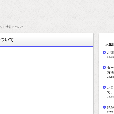
ント情報について
ついて
人気
お部
15.
ダー
方法
14.
ホロ
て、
12.
頭が
9.9