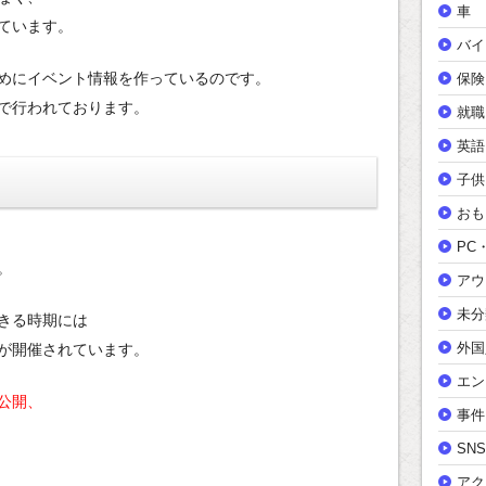
車
ています。
バイ
めにイベント情報を作っているのです。
保険
で行われております。
就職
英語
子供
おも
PC
。
アウ
未分
きる時期には
外国
が開催されています。
エン
公開、
事件
SNS
アク