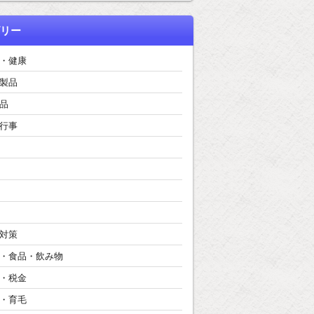
リー
・健康
製品
品
行事
対策
・食品・飲み物
・税金
・育毛