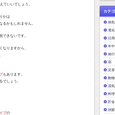
えていいでしょう。
カテゴ
りかは
病気
なるかもしれません。
電化
視できないです。
日用
年中
くなりますから、
旅行
。
宿
災害
プ
もあります。
動物
るでしょう。
湿気
料理
貯金
頭髪
イプ
の