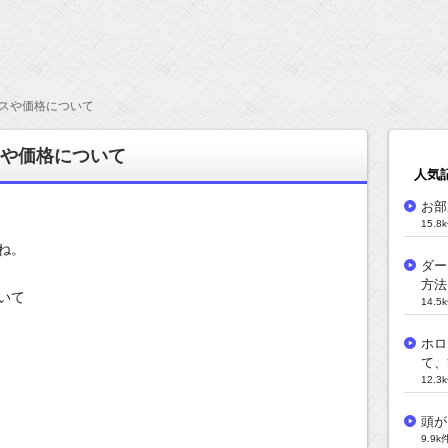
スや価格について
や価格について
人気
お部
15.
ね。
ダー
方法
いて
14.
ホロ
て、
12.
頭が
9.9