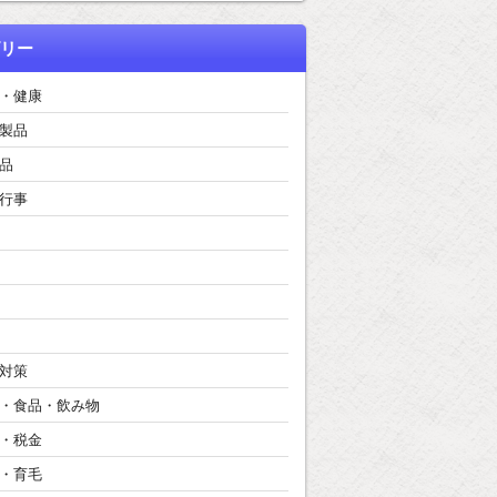
リー
・健康
製品
品
行事
対策
・食品・飲み物
・税金
・育毛