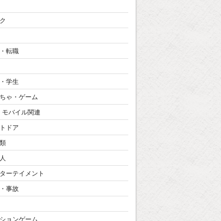
ク
・転職
・学生
ちゃ・ゲーム
・モバイル関連
トドア
類
人
ターテイメント
・事故
ションゲーム