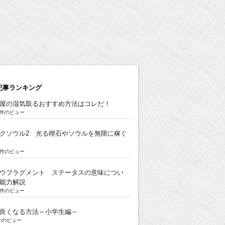
記事ランキング
屋の湿気取るおすすめ方法はコレだ！
8k件のビュー
クソウル2 光る楔石やソウルを無限に稼ぐ
5k件のビュー
ウフラグメント ステータスの意味につい
能力解説
3k件のビュー
良くなる方法～小学生編～
k件のビュー