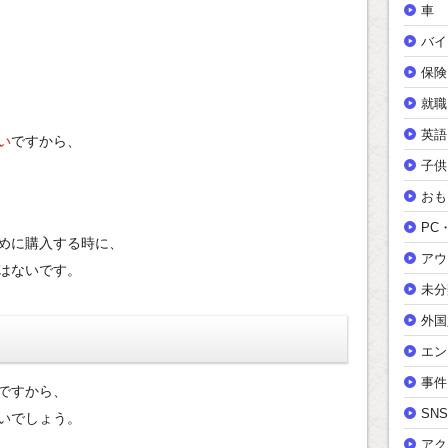
車
バイ
保険
就職
英語
い
ですから、
子供
おも
PC
めに購入する時に、
アウ
はないです。
未分
外国
エン
事件
ですから、
SNS
いでしょう。
アク