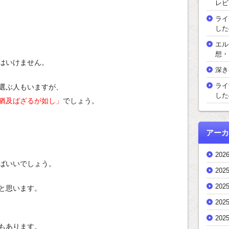
レビ
ライ
した
エル
想・
はいけません。
深き
ライ
選ぶ人もいますが、
した
猶及ばざるが如し」
でしょう。
アーカ
202
ばいいでしょう。
202
202
と思います。
202
202
もあります。