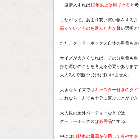
一度購入すれば
10年以上使用できる
と考
したがって、あまり安い買い物をするよ
高くていいものを選んだ方が
賢い選択と
ただ、クーラーボックス自体の重量も無
サイズが大きくなれば、その分重量も重
持ち運びのことを考える必要があります
大人2人で運ばなければいけません。
大きなサイズでは
キャスター付きのタイ
これなら一人でも十分に運ぶことができ
大人数の屋外パーティーなどでは
クーラーボックスは
必需品
ですね。
中には
自動車の電源を使用して冷やすタ