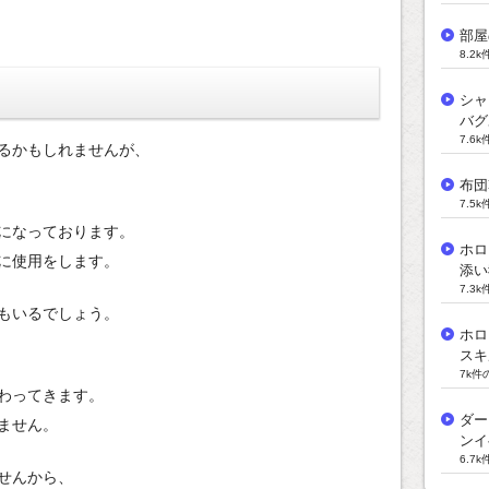
部屋
8.2
シャ
バグ
7.6
るかもしれませんが、
布団
7.5
になっております。
ホロ
に使用をします。
添い
7.3
もいるでしょう。
ホロ
スキ
7k件
わってきます。
ダー
ません。
ンイ
6.7
せんから、