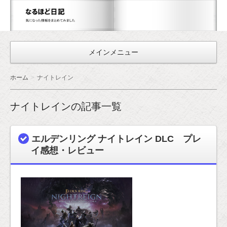
な
る
ほ
メインメニュー
ど
日
ホーム
ナイトレイン
記
ナイトレインの記事一覧
エルデンリング ナイトレイン DLC プレ
イ感想・レビュー