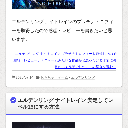
エルデンリング ナイトレインのプラチナトロフィ
ーを取得したので感想・レビューを書きたいと思
います。
「エルデンリング ナイトレイン プラチナトロフィーを取得したので
感想・レビュー。ミニゲームみたいな作品かと思ったけど非常に満
足のいく作品でした。」の続きを読む…
2025/07/14
おもちゃ・ゲーム
•
エルデンリング
エルデンリング ナイトレイン 安定してレ
ベル15にする方法。