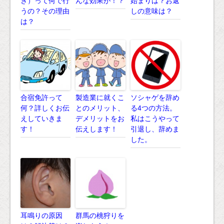
き）って何で行
んな効果が！？
始まりは？お返
うの？その理由
しの意味は？
は？
合宿免許って
製造業に就くこ
ソシャゲを辞め
何？詳しくお伝
とのメリット、
る4つの方法。
えしていきま
デメリットをお
私はこうやって
す！
伝えします！
引退し、辞めま
した。
耳鳴りの原因
群馬の桃狩りを