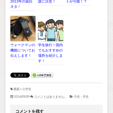
2013年の面白
故に注意！
トが可能！？
ネタ！
ウォークマンの
学生旅行！国内
機能についてお
でもおすすめの
伝えします！
場所を紹介しま
す！
囲碁
•
小学生
2014/05/09
コメントはありません。
子供・学生
コメントを残す