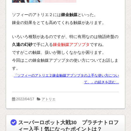
ソフィーのアトリエ２には
錬金触媒
といった。
錬金の効果をとても高めてくれる触媒があります。
いろいろ種類があるのですが、特に有用なのは物語終盤の
久遠の幻砂
で手に入る
錬金触媒アブソプタ
ですね。
ですがこの触媒、扱いが難しくなかなか困ります。
今回はこの錬金触媒アブソプタの使い方についてお話しま
す。
「ソフィーのアトリエ２錬金触媒アブソプタの上手な使い方につい
て。」の続きを読む…
2022/04/17
アトリエ
スーパーロボット大戦30 プラチナトロフ
ィー入手！気になったポイントは？