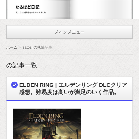
な
る
ほ
メインメニュー
ど
日
ホーム
satosi の執筆記事
記
の記事一覧
ELDEN RING | エルデンリング DLCクリア
感想。難易度は高いが満足のいく作品。