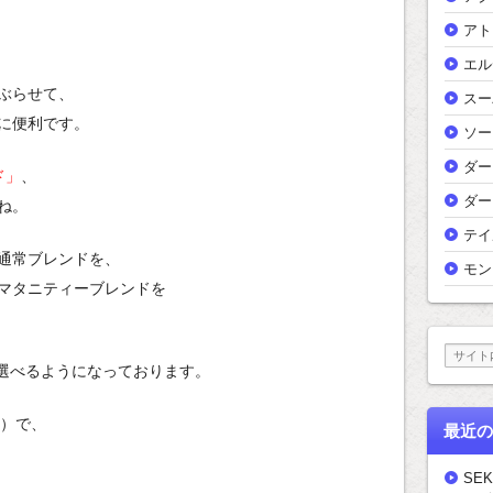
アト
エル
ぶらせて、
スー
に便利です。
ソー
ダー
ド」
、
ダー
ね。
テイ
通常ブレンドを、
モン
マタニティーブレンドを
選べるようになっております。
）で、
最近の
SEK