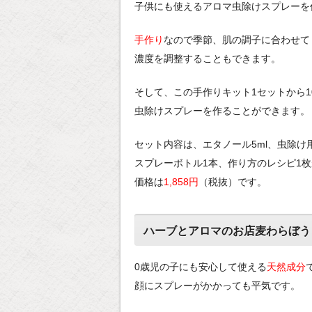
子供にも使えるアロマ虫除けスプレーを
手作り
なので季節、肌の調子に合わせて
濃度を調整することもできます。
そして、この手作りキット1セットから10
虫除けスプレーを作ることができます。
セット内容は、エタノール5ml、虫除け用
スプレーボトル1本、作り方のレシピ1
価格は
1,858円
（税抜）です。
ハーブとアロマのお店麦わらぼう
0歳児の子にも安心して使える
天然成分
顔にスプレーがかかっても平気です。