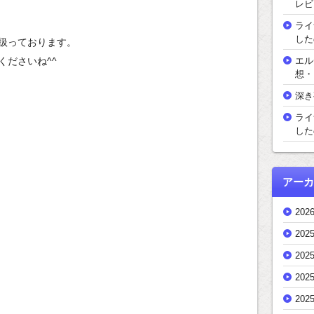
レビ
ライ
した
扱っております。
くださいね^^
エル
想・
深き
ライ
した
アーカ
202
202
202
202
202