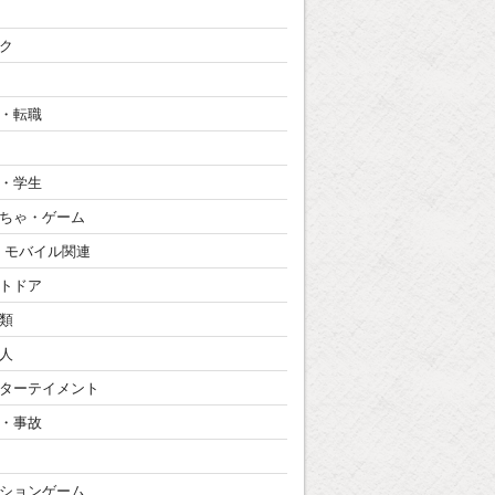
ク
・転職
・学生
ちゃ・ゲーム
・モバイル関連
トドア
類
人
ターテイメント
・事故
ションゲーム