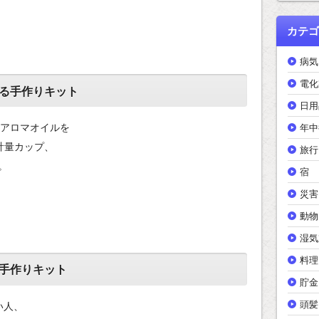
カテゴ
病気
電化
る手作りキット
日用
るアロマオイルを
年中
計量カップ、
旅行
。
宿
災害
動物
湿気
料理
手作りキット
貯金
頭髪
い人、