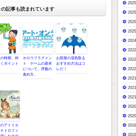
202
ラの記事も読まれています
202
202
202
202
202
りの時期、抑
ホロウフラグメン
お部屋の湿気取る
202
おくポイント
ト ゲームの基本
おすすめ方法はコ
202
について。序盤の
レだ！
進め方。
202
202
202
202
202
201
ザのアトリエ
チナトロフィ
201