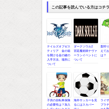
この記事を読んでいる方はコチ
テイルズオブゼス
ダークソウル2
梨狩
ティリア 金の箱
宮廷魔術師ナヴァ
えて
を開ける金の鍵の
ーランイベントに
は？
入手方法、場所に
ついて
ついて
子供の自転車保険
海外サッカーを見
ライ
の必要性は？加入
るにはスカパー
プラ