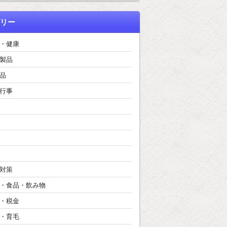
リー
・健康
製品
品
行事
対策
・食品・飲み物
・税金
・育毛