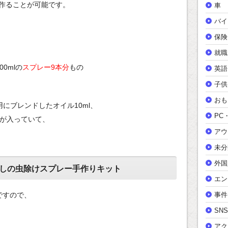
作ることが可能です。
車
バイ
保険
就職
0mlの
スプレー9本分
もの
英語
子供
おも
にブレンドしたオイル10ml、
PC
枚が入っていて、
アウ
未分
外国
しの虫除けスプレー手作りキット
エン
ですので、
事件
SNS
アク