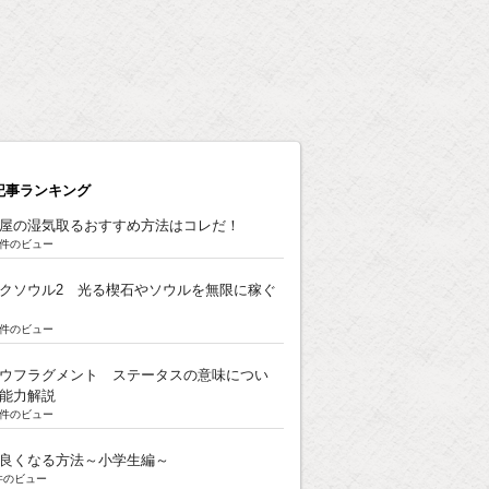
記事ランキング
屋の湿気取るおすすめ方法はコレだ！
8k件のビュー
クソウル2 光る楔石やソウルを無限に稼ぐ
5k件のビュー
ウフラグメント ステータスの意味につい
能力解説
3k件のビュー
良くなる方法～小学生編～
k件のビュー