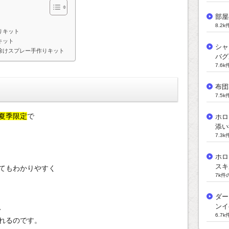
部屋
8.2
りキット
キット
シャ
除けスプレー手作りキット
バグ
7.6
布団
7.5
夏季限定
で
ホロ
添い
7.3
ホロ
スキ
てもわかりやすく
7k件
ダー
、
ンイ
6.7
れるのです。