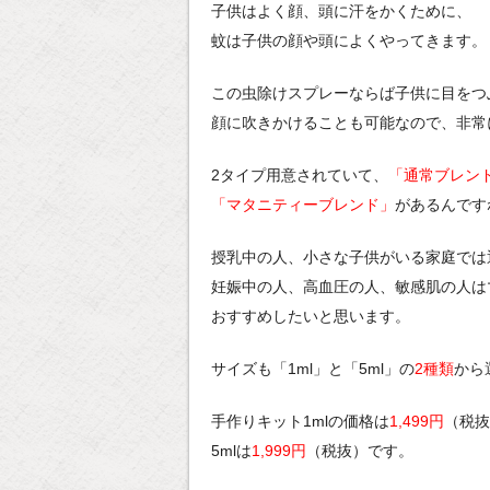
子供はよく顔、頭に汗をかくために、
蚊は子供の顔や頭によくやってきます。
この虫除けスプレーならば子供に目をつ
顔に吹きかけることも可能なので、非常
2タイプ用意されていて、
「通常ブレン
「マタニティーブレンド」
があるんです
授乳中の人、小さな子供がいる家庭では
妊娠中の人、高血圧の人、敏感肌の人は
おすすめしたいと思います。
サイズも「1ml」と「5ml」の
2種類
から
手作りキット1mlの価格は
1,499円
（税抜
5mlは
1,999円
（税抜）です。