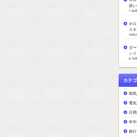
添い
7.3
ホロ
スキ
7k件
ダー
ンイ
6.7
カテゴ
病気
電化
日用
年中
旅行