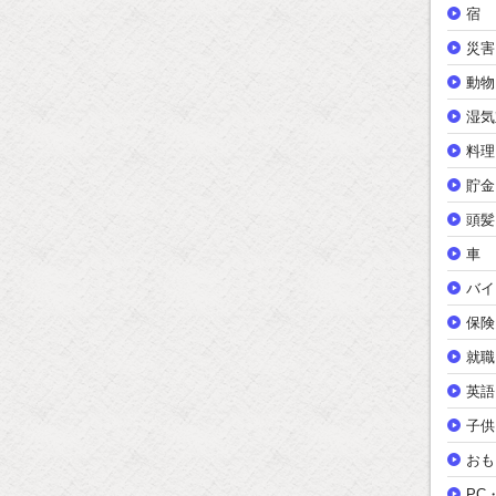
宿
災害
動物
湿気
料理
貯金
頭髪
車
バイ
保険
就職
英語
子供
おも
PC