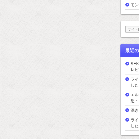
モン
最近の
SEK
レビ
ライ
した
エル
想・
深き
ライ
した