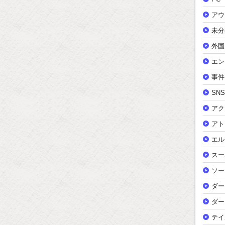
アウ
未分
外国
エン
事件
SNS
アク
アト
エル
スー
ソー
ダー
ダー
テイ