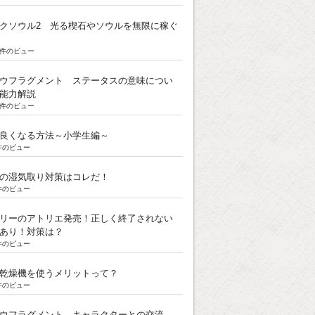
クソウル2 光る楔石やソウルを無限に稼ぐ
5k件のビュー
ウフラグメント ステータスの意味につい
能力解説
3k件のビュー
良くなる方法～小学生編～
k件のビュー
の湿気取り対策はコレだ！
k件のビュー
リーのアトリエ発売！正しく終了されない
あり！対策は？
k件のビュー
乾燥機を使うメリットって？
k件のビュー
ウフラグメント キャラクターとの交流。