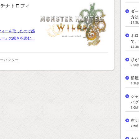
ラチナトロフィ
ダー
。
方法
14.
フィーを取ったので感
ホロ
ュー」の続きを読む…
て、
12.
頭が
ターハンター
9.9
部屋
8.2
シャ
バグ
7.6
布団
7.5
ホロ