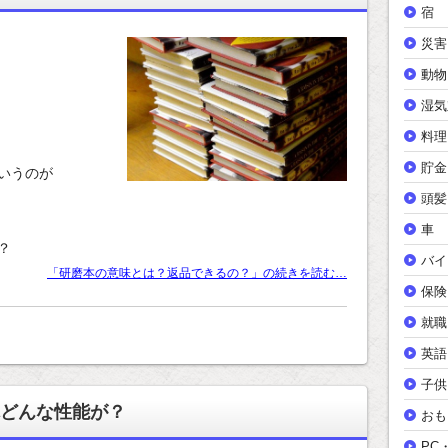
宿
災害
動物
湿気
料理
貯金
いうのが
頭髪
車
？
バイ
「研磨本の意味とは？返品できるの？」の続きを読む…
保険
就職
英語
子供
どんな性能が？
おも
PC