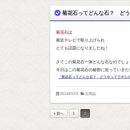
菊花石ってどんな石？ どう
菊花石
は
最近テレビで取り上げられ
とても話題になりましたね！
さてこの菊花石一体どんな石なのでしょ
今日はこの菊花石の秘密に迫っていきた
「菊花石ってどんな石？ どうやってできた
2014/01/13
日用品
« 前へ
1
2