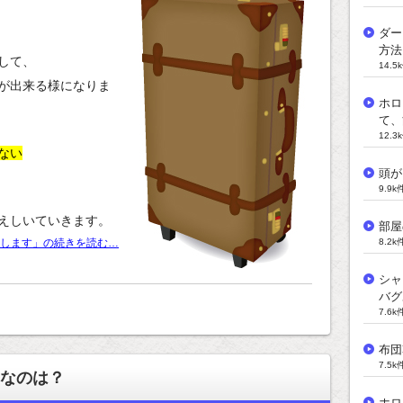
ダー
方法
して、
14.
が出来る様になりま
ホロ
て、
12.
ない
頭が
9.9
えしいていきます。
部屋
8.2
します」の続きを読む…
シャ
バグ
7.6
布団
7.5
なのは？
ホロ