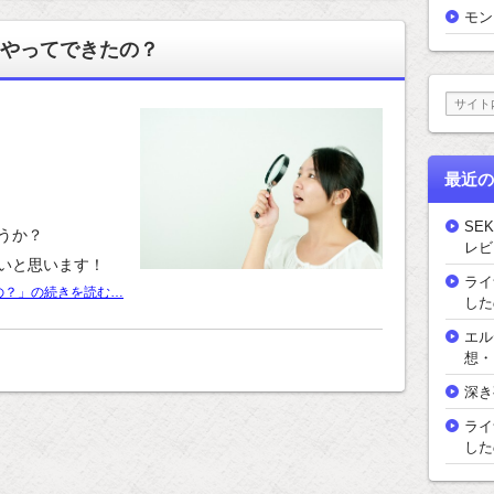
モン
やってできたの？
最近の
SEK
うか？
レビ
いと思います！
ライ
の？」の続きを読む…
した
エル
想・
深き
ライ
した