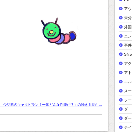
アウ
未分
外国
エン
事件
SNS
アク
、
アト
エル
スー
ソー
「今話題のキャタピラン！一体どんな性能が？」の続きを読む…
ダー
ダー
テイ