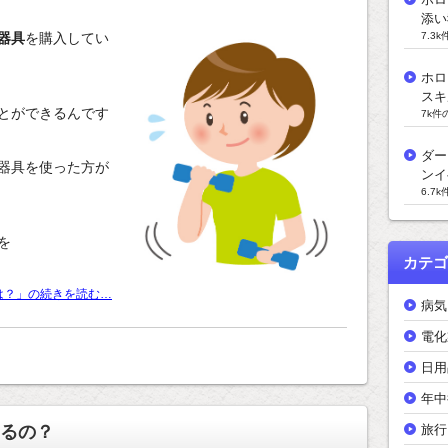
添い
7.3
器具
を購入してい
ホロ
スキ
とができるんです
7k件
ダー
器具を使った方が
ンイ
6.7
を
カテゴ
は？」の続きを読む…
病気
電化
日用
年中
旅行
るの？