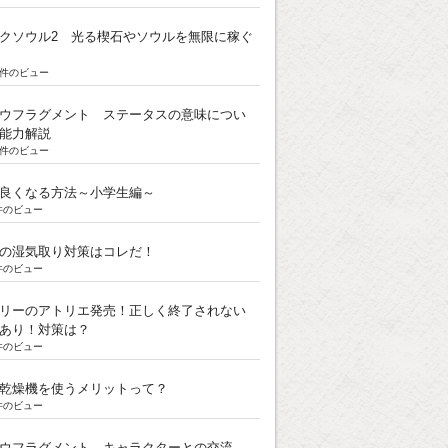
クソウル2 光る楔石やソウルを無限に稼ぐ
5k件のビュー
ウフラグメント ステータスの意味につい
能力解説
3k件のビュー
良くなる方法～小学生編～
k件のビュー
の湿気取り対策はコレだ！
k件のビュー
リーのアトリエ発売！正しく終了されない
あり！対策は？
k件のビュー
乾燥機を使うメリットって？
k件のビュー
ウフラグメント キャラクターとの交流。